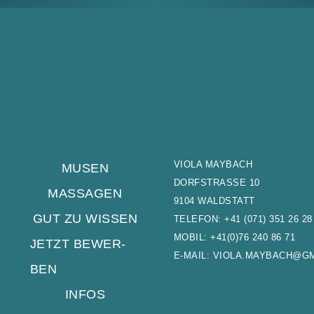
VIOLA MAYBACH
MUSEN
DORF­STRAS­SE 10
MAS­SA­GEN
9104 WALD­STATT
GUT ZU WISSEN
TELE­FON:
+41 (071) 351 26 28
MOBIL:
+41(0)76 240 86 71
JETZT BEWER­
E‑MAIL:
VIOLA.MAYBACH@GM
BEN
INFOS