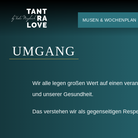
Zum
Inhalt
MUSEN & WOCHENPLAN
springen
UMGANG
Wir alle legen gro­ßen Wert auf einen ver­an
und unse­rer Gesundheit.
Das ver­ste­hen wir als gegen­sei­ti­gen Respe