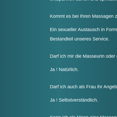
Kommt es bei Ihren Mas­sa­gen z
Ein sexu­el­ler Aus­tausch in For
Bestand­teil unse­res Service.
Darf ich mir die Mas­seu­rin od
Ja ! Natürlich.
Darf ich auch als Frau ihr Ange­
Ja ! Selbstverständlich.