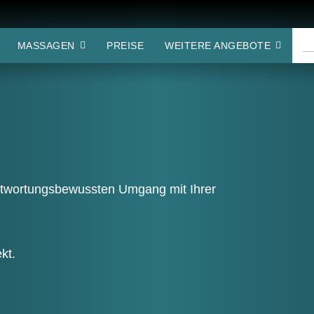
U
MAS­SA­GEN
PREI­SE
WEI­TE­RE ANGEBOTE
t­wor­tungs­be­wuss­ten Umgang mit Ihrer
kt.