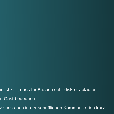
d­lich­keit, dass Ihr Besuch sehr dis­kret ablau­fen
ren Gast begegnen.
wir uns auch in der schrift­li­chen Kom­mu­ni­ka­ti­on kurz