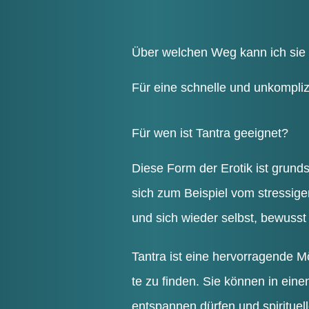
Über wel­chen Weg kann ich sie
Für eine schnel­le und unkom­pli­z
Für wen ist Tan­tra geeignet?
Die­se Form der Ero­tik ist grund­
sich zum Bei­spiel vom stres­si­gen
und sich wie­der selbst, bewusst
Tan­tra ist eine her­vor­ra­gen­de M
te zu fin­den. Sie kön­nen in ein
ent­span­nen dür­fen und spi­ri­tu­e