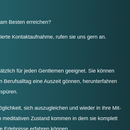
 am Bes­ten erreichen?
ier­te Kon­takt­auf­nah­me, rufen sie uns gern an.
sätz­lich für jeden Gen­tle­men geeig­net. Sie kön­nen
 Berufs­all­tag eine Aus­zeit gön­nen, her­un­ter­fah­ren
 spüren.
ög­lich­keit, sich aus­zu­glei­chen und wie­der in Ihre Mit­
en medi­ta­ti­ven Zustand kom­men in dem sie kom­plett
l­le Erleb­nis­se erfah­ren können.