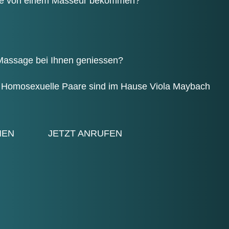
­ge von einem Mas­seur bekommen?
Mas­sa­ge bei Ihnen geniessen?
 Homo­se­xu­el­le Paa­re sind im Hau­se Viola Maybach
HEN
JETZT ANRU­FEN