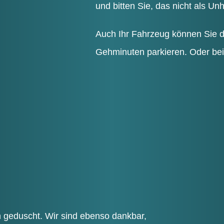
und bit­ten Sie, das nicht als Unhö
Auch Ihr Fahr­zeug kön­nen Sie di
Geh­mi­nu­ten par­kie­ren. Oder be
h geduscht. Wir sind eben­so dank­bar,