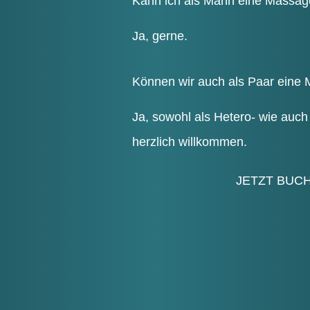
Kann ich als Mann eine Mas­sa
Ja, ger­ne.
Kön­nen wir auch als Paar eine 
Ja, sowohl als Hete­ro- wie auch
herz­lich willkommen.
JETZT BUC