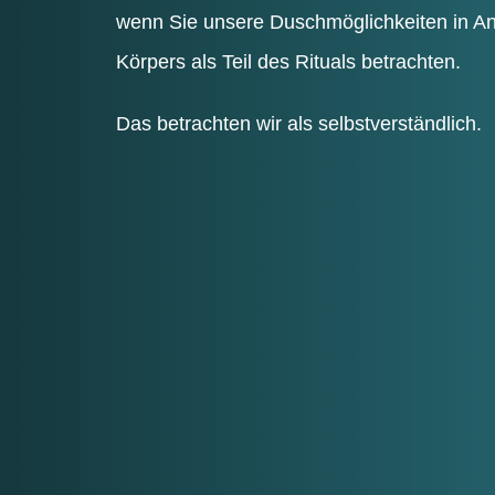
wenn Sie unse­re Dusch­mög­lich­kei­ten in 
Kör­pers als Teil des Ritu­als betrachten.
Das betrach­ten wir als selbstverständlich.