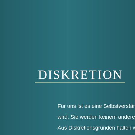
DISKRETION
Für uns ist es eine Selbst­ver­stän
wird. Sie wer­den kei­nem ande­
Aus Dis­kre­ti­ons­grün­den hal­ten 