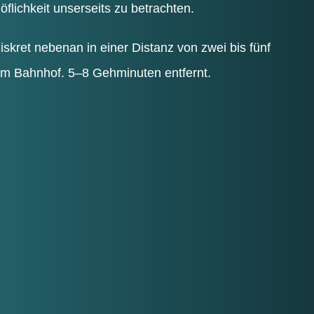
f­lich­keit unser­seits zu betrachten.
s­kret neben­an in einer Distanz von zwei bis fünf
im Bahn­hof. 5–8 Geh­mi­nu­ten entfernt.