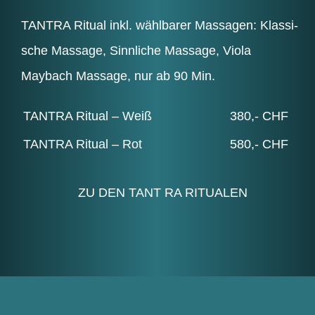
TAN­TRA Ritu­al inkl. wähl­ba­rer Mas­sa­gen: Klas­si­
sche Mas­sa­ge, Sinn­li­che Mas­sa­ge, Viola
Maybach Mas­sa­ge, nur ab 90 Min.
TAN­TRA Ritu­al – Weiß
380,- CHF
TAN­TRA Ritu­al – Rot
580,- CHF
ZU DEN TANT RA RITUALEN