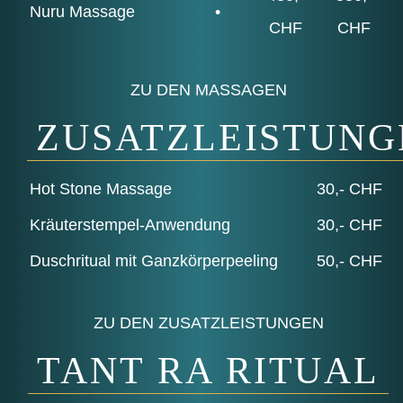
Nuru Mas­sa­ge
•
CHF
CHF
ZU DEN MASSAGEN
ZUSATZLEISTUNG
Hot Stone Massage
30,- CHF
Kräu­ter­stem­pel-Anwen­dung
30,- CHF
Dusch­ri­tu­al mit Ganzkörperpeeling
50,- CHF
ZU DEN ZUSATZLEISTUNGEN
TANT RA RITUAL