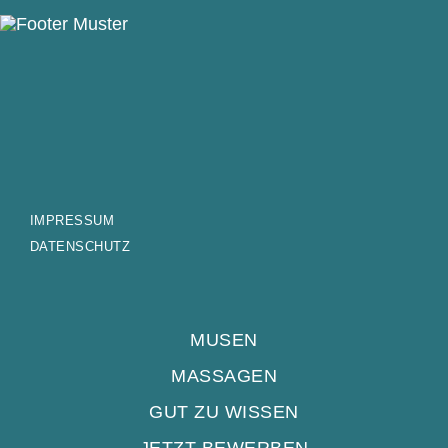
IMPRES­SUM
DATEN­SCHUTZ
MUSEN
MAS­SA­GEN
GUT ZU WISSEN
JETZT BEWER­BEN